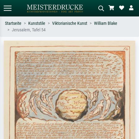
Startseite
Kunststile
Viktorianische Kunst
William Blake
Jerusalem, Tafel 54
Standardsuche
KI-Bildersuche
Suchen Sie nach Künstlern, Werktiteln
Beschreiben Sie die Szene – z.B. Grüne
oder Stilen – z.B. Monet,
Wiese, Abstrakt mit viel Rot, Dunkles
Sternennacht, Impressionismus, Welle
Ölgemälde, Stehender Akt neben einem
Hokusai, Akt.
Baum.