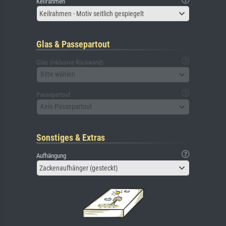
Keilrahmen
Keilrahmen - Motiv seitlich gespiegelt
Glas & Passepartout
Glas (inklusive Rückwand)
Bitte wählen
Passepartout
Kein Passepartout
Sonstiges & Extras
Aufhängung
Zackenaufhänger (gesteckt)