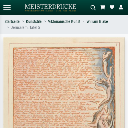
Startseite
Kunststile
Viktorianische Kunst
William Blake
Jerusalem, Tafel 5
Standardsuche
KI-Bildersuche
Suchen Sie nach Künstlern, Werktiteln
Beschreiben Sie die Szene – z.B. Grüne
oder Stilen – z.B. Monet,
Wiese, Abstrakt mit viel Rot, Dunkles
Sternennacht, Impressionismus, Welle
Ölgemälde, Stehender Akt neben einem
Hokusai, Akt.
Baum.