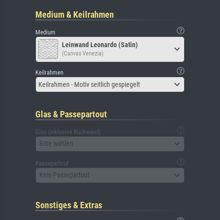
Medium & Keilrahmen
Medium
Leinwand Leonardo (Satin)
(Canvas Venezia)
Keilrahmen
Keilrahmen - Motiv seitlich gespiegelt
Glas & Passepartout
Glas (inklusive Rückwand)
Bitte wählen
Passepartout
Kein Passepartout
Sonstiges & Extras