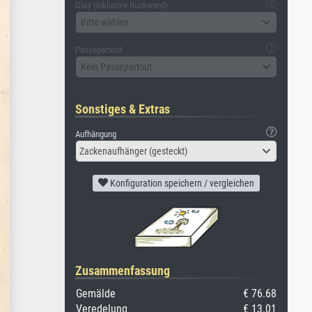
Glas (inklusive Rückwand)
Bitte wählen
Passepartout
Kein Passepartout
Sonstiges & Extras
Aufhängung
Zackenaufhänger (gesteckt)
Konfiguration speichern / vergleichen
Zusammenfassung
Gemälde
€ 76.68
Veredelung
€ 13.01