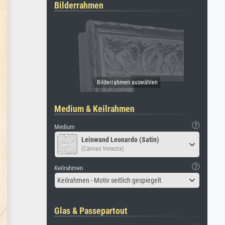
Bilderrahmen
Medium & Keilrahmen
Medium
Leinwand Leonardo (Satin)
(Canvas Venezia)
Keilrahmen
Keilrahmen - Motiv seitlich gespiegelt
Glas & Passepartout