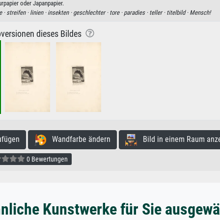
rpapier oder Japanpapier.
e ·
streifen ·
linien ·
insekten ·
geschlechter ·
tore ·
paradies ·
teller ·
titelbild ·
Mensch!
versionen dieses Bildes
ufügen
Wandfarbe ändern
Bild in einem Raum anz
0 Bewertungen
nliche Kunstwerke für Sie ausgewä