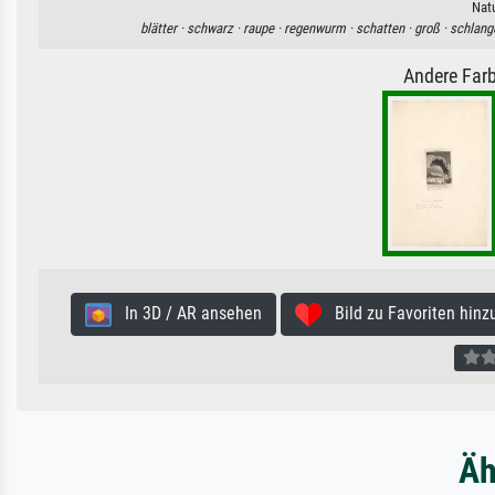
Natu
blätter ·
schwarz ·
raupe ·
regenwurm ·
schatten ·
groß ·
schlang
Andere Farb
In 3D / AR ansehen
Bild zu Favoriten hinz
Äh