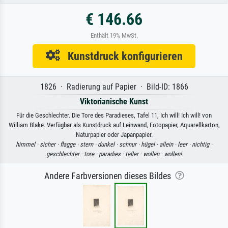
€ 146.66
Enthält 19% MwSt.
Kunstdruck konfigurieren
1826 · Radierung auf Papier · Bild-ID: 1866
Viktorianische Kunst
Für die Geschlechter. Die Tore des Paradieses, Tafel 11, Ich will! Ich will! von
William Blake. Verfügbar als Kunstdruck auf Leinwand, Fotopapier, Aquarellkarton,
Naturpapier oder Japanpapier.
himmel ·
sicher ·
flagge ·
stern ·
dunkel ·
schnur ·
hügel ·
allein ·
leer ·
nichtig ·
geschlechter ·
tore ·
paradies ·
teller ·
wollen ·
wollen!
Andere Farbversionen dieses Bildes