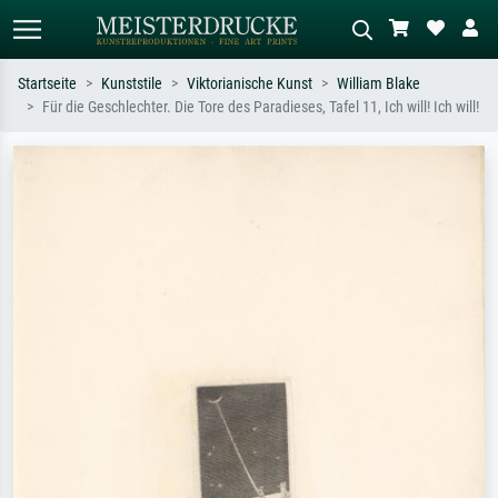
Startseite
Kunststile
Viktorianische Kunst
William Blake
Für die Geschlechter. Die Tore des Paradieses, Tafel 11, Ich will! Ich will!
Standardsuche
KI-Bildersuche
Suchen Sie nach Künstlern, Werktiteln
Beschreiben Sie die Szene – z.B. Grüne
oder Stilen – z.B. Monet,
Wiese, Abstrakt mit viel Rot, Dunkles
Sternennacht, Impressionismus, Welle
Ölgemälde, Stehender Akt neben einem
Hokusai, Akt.
Baum.