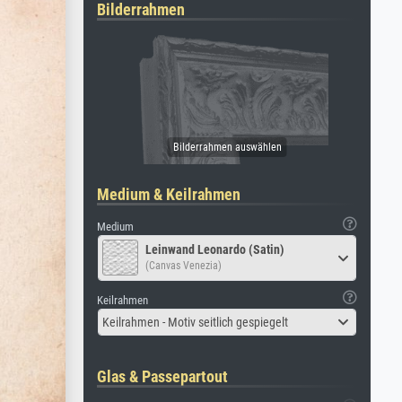
Bilderrahmen
Medium & Keilrahmen
Medium
Leinwand Leonardo (Satin)
(Canvas Venezia)
Keilrahmen
Keilrahmen - Motiv seitlich gespiegelt
Glas & Passepartout