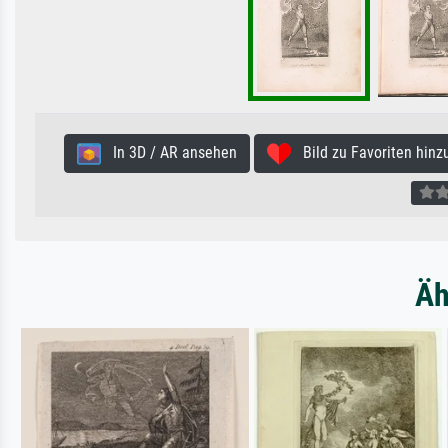
In 3D / AR ansehen
Bild zu Favoriten hinz
Äh