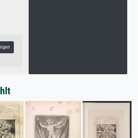
eigen
hlt