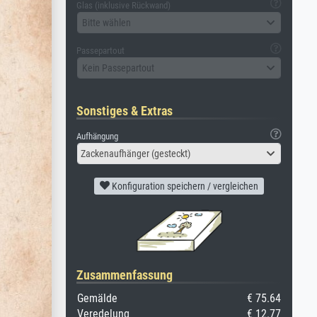
Glas (inklusive Rückwand)
Bitte wählen
Passepartout
Kein Passepartout
Sonstiges & Extras
Aufhängung
Zackenaufhänger (gesteckt)
Konfiguration speichern / vergleichen
Zusammenfassung
Gemälde
€ 75.64
Veredelung
€ 12.77