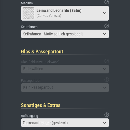
Medium
Leinwand Leonardo (Satin)
(Canvas Venezia)
Keilrahmen
Keilrahmen - Motiv seitlich gespiegelt
Glas & Passepartout
Glas (inklusive Rückwand)
Bitte wählen
Passepartout
Kein Passepartout
Sonstiges & Extras
Aufhängung
Zackenaufhänger (gesteckt)