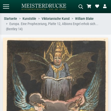
Startseite
Kunststile
Viktorianische Kunst
William Blake
Europa. Eine Prophezeiung, Platte 12, Albions Engel erhob sich...
Standardsuche
KI-Bildersuche
(Bentley 14)
Suchen Sie nach Künstlern, Werktiteln
Beschreiben Sie die Szene – z.B. Grüne
oder Stilen – z.B. Monet,
Wiese, Abstrakt mit viel Rot, Dunkles
Sternennacht, Impressionismus, Welle
Ölgemälde, Stehender Akt neben einem
Hokusai, Akt.
Baum.