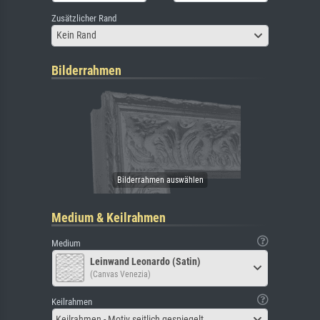
Zusätzlicher Rand
Kein Rand
Bilderrahmen
Medium & Keilrahmen
Medium
Leinwand Leonardo (Satin)
(Canvas Venezia)
Keilrahmen
Keilrahmen - Motiv seitlich gespiegelt