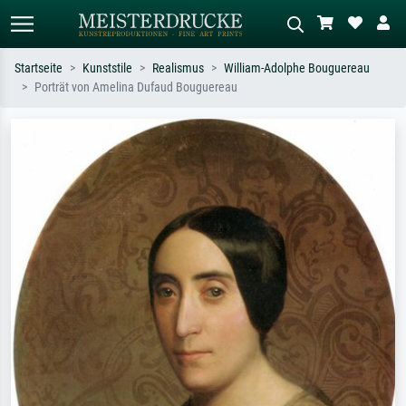
Startseite
Kunststile
Realismus
William-Adolphe Bouguereau
Porträt von Amelina Dufaud Bouguereau
Standardsuche
KI-Bildersuche
Suchen Sie nach Künstlern, Werktiteln
Beschreiben Sie die Szene – z.B. Grüne
oder Stilen – z.B. Monet,
Wiese, Abstrakt mit viel Rot, Dunkles
Sternennacht, Impressionismus, Welle
Ölgemälde, Stehender Akt neben einem
Hokusai, Akt.
Baum.