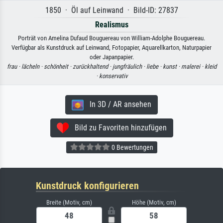
1850 · Öl auf Leinwand · Bild-ID: 27837
Realismus
Porträt von Amelina Dufaud Bouguereau von William-Adolphe Bouguereau.
Verfügbar als Kunstdruck auf Leinwand, Fotopapier, Aquarellkarton, Naturpapier
oder Japanpapier.
frau ·
lächeln ·
schönheit ·
zurückhaltend ·
jungfräulich ·
liebe ·
kunst ·
malerei ·
kleid
·
konservativ
In 3D / AR ansehen
Bild zu Favoriten hinzufügen
0 Bewertungen
Kunstdruck konfigurieren
Breite (Motiv, cm)
Höhe (Motiv, cm)