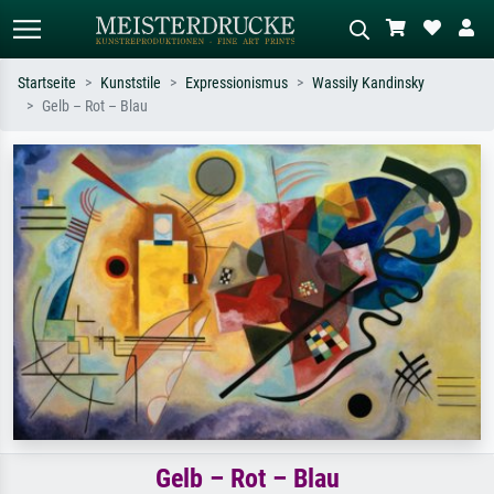
Startseite
Kunststile
Expressionismus
Wassily Kandinsky
Gelb – Rot – Blau
Standardsuche
KI-Bildersuche
Suchen Sie nach Künstlern, Werktiteln
Beschreiben Sie die Szene – z.B. Grüne
oder Stilen – z.B. Monet,
Wiese, Abstrakt mit viel Rot, Dunkles
Sternennacht, Impressionismus, Welle
Ölgemälde, Stehender Akt neben einem
Hokusai, Akt.
Baum.
Gelb – Rot – Blau