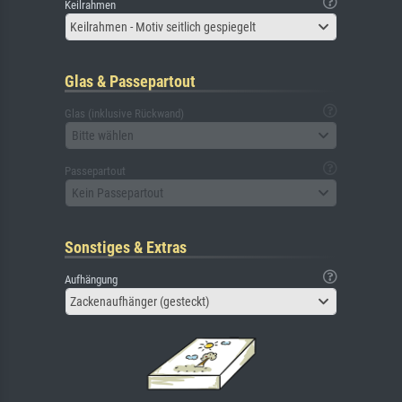
Keilrahmen
Keilrahmen - Motiv seitlich gespiegelt
Glas & Passepartout
Glas (inklusive Rückwand)
Bitte wählen
Passepartout
Kein Passepartout
Sonstiges & Extras
Aufhängung
Zackenaufhänger (gesteckt)