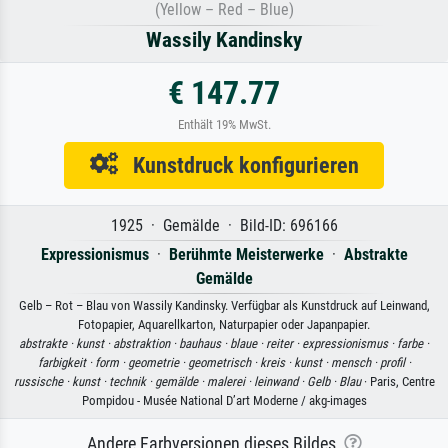
(Yellow – Red – Blue)
Wassily Kandinsky
€ 147.77
Enthält 19% MwSt.
Kunstdruck konfigurieren
1925 · Gemälde · Bild-ID: 696166
Expressionismus
·
Berühmte Meisterwerke
·
Abstrakte
Gemälde
Gelb – Rot – Blau von Wassily Kandinsky. Verfügbar als Kunstdruck auf Leinwand,
Fotopapier, Aquarellkarton, Naturpapier oder Japanpapier.
abstrakte ·
kunst ·
abstraktion ·
bauhaus ·
blaue ·
reiter ·
expressionismus ·
farbe ·
farbigkeit ·
form ·
geometrie ·
geometrisch ·
kreis ·
kunst ·
mensch ·
profil ·
russische ·
kunst ·
technik ·
gemälde ·
malerei ·
leinwand ·
Gelb ·
Blau
· Paris, Centre
Pompidou - Musée National D’art Moderne / akg-images
Andere Farbversionen dieses Bildes