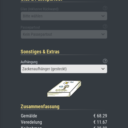
Glas (inklusive Rückwand)
Bitte wählen
Passepartout
Kein Passepartout
Sonstiges & Extras
Aufhängung
Zackenaufhänger (gesteckt)
Zusammenfassung
Gemälde
€ 68.29
Veredelung
€ 11.67