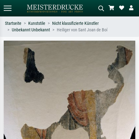
Startseite
Kunststile
Nicht klassifizierte Künstler
Unbekannt Unbekannt
Heiliger von Sant Joan de Boí
Standardsuche
KI-Bildersuche
Suchen Sie nach Künstlern, Werktiteln
Beschreiben Sie die Szene – z.B. Grüne
oder Stilen – z.B. Monet,
Wiese, Abstrakt mit viel Rot, Dunkles
Sternennacht, Impressionismus, Welle
Ölgemälde, Stehender Akt neben einem
Hokusai, Akt.
Baum.