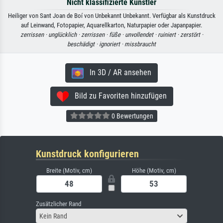
Nicht klassifizierte Künstler
Heiliger von Sant Joan de Boí von Unbekannt Unbekannt. Verfügbar als Kunstdruck
auf Leinwand, Fotopapier, Aquarellkarton, Naturpapier oder Japanpapier.
zerrissen ·
unglücklich ·
zerrissen ·
füße ·
unvollendet ·
ruiniert ·
zerstört ·
beschädigt ·
ignoriert ·
missbraucht
In 3D / AR ansehen
Bild zu Favoriten hinzufügen
0 Bewertungen
Kunstdruck konfigurieren
Breite (Motiv, cm)
Höhe (Motiv, cm)
Zusätzlicher Rand
Kein Rand