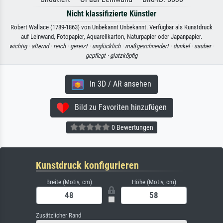
Nicht klassifizierte Künstler
Robert Wallace (1789-1863) von Unbekannt Unbekannt. Verfügbar als Kunstdruck
auf Leinwand, Fotopapier, Aquarellkarton, Naturpapier oder Japanpapier.
wichtig ·
alternd ·
reich ·
gereizt ·
unglücklich ·
maßgeschneidert ·
dunkel ·
sauber ·
gepflegt ·
glatzköpfig
In 3D / AR ansehen
Bild zu Favoriten hinzufügen
0 Bewertungen
Kunstdruck konfigurieren
Breite (Motiv, cm)
Höhe (Motiv, cm)
Zusätzlicher Rand