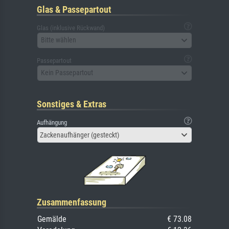
Glas & Passepartout
Glas (inklusive Rückwand)
Bitte wählen
Passepartout
Kein Passepartout
Sonstiges & Extras
Aufhängung
Zackenaufhänger (gesteckt)
Zusammenfassung
Gemälde
€ 73.08