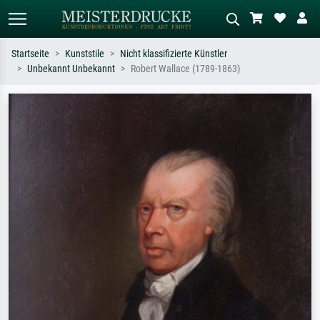
Startseite
Kunststile
Nicht klassifizierte Künstler
Unbekannt Unbekannt
Robert Wallace (1789-1863)
Standardsuche
KI-Bildersuche
Suchen Sie nach Künstlern, Werktiteln
Beschreiben Sie die Szene – z.B. Grüne
oder Stilen – z.B. Monet,
Wiese, Abstrakt mit viel Rot, Dunkles
Sternennacht, Impressionismus, Welle
Ölgemälde, Stehender Akt neben einem
Hokusai, Akt.
Baum.