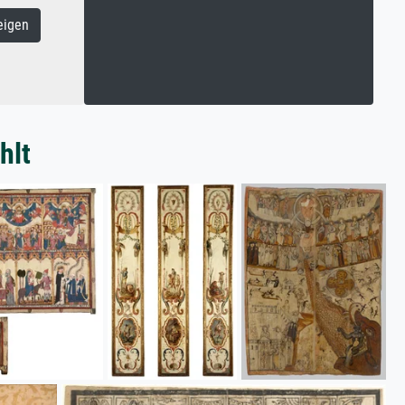
eigen
hlt