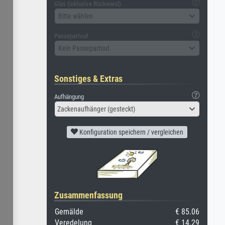
Glas (inklusive Rückwand)
Bitte wählen
Passepartout
Kein Passepartout
Sonstiges & Extras
Aufhängung
Zackenaufhänger (gesteckt)
Konfiguration speichern / vergleichen
Zusammenfassung
Gemälde
€ 85.06
Veredelung
€ 14.29