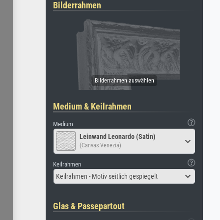
Bilderrahmen
Medium & Keilrahmen
Medium
Leinwand Leonardo (Satin)
(Canvas Venezia)
Keilrahmen
Keilrahmen - Motiv seitlich gespiegelt
Glas & Passepartout