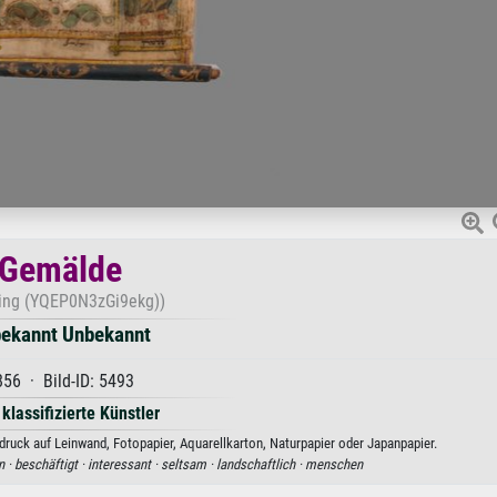
Gemälde
ting (YQEP0N3zGi9ekg))
ekannt Unbekannt
856 · Bild-ID: 5493
 klassifizierte Künstler
uck auf Leinwand, Fotopapier, Aquarellkarton, Naturpapier oder Japanpapier.
n ·
beschäftigt ·
interessant ·
seltsam ·
landschaftlich ·
menschen