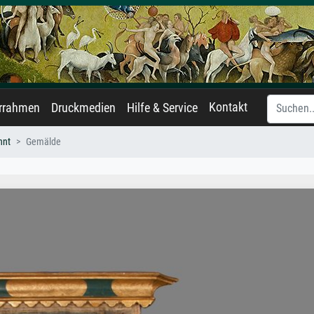
Kontakt
errahmen
Druckmedien
Hilfe & Service
nnt
Gemälde