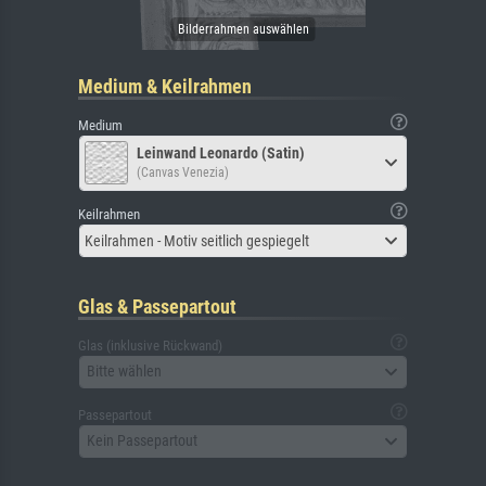
Medium & Keilrahmen
Medium
Leinwand Leonardo (Satin)
(Canvas Venezia)
Keilrahmen
Keilrahmen - Motiv seitlich gespiegelt
Glas & Passepartout
Glas (inklusive Rückwand)
Bitte wählen
Passepartout
Kein Passepartout