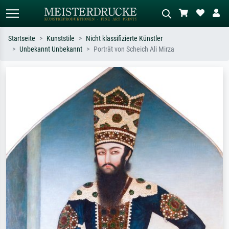
Startseite
Kunststile
Nicht klassifizierte Künstler
Unbekannt Unbekannt
Porträt von Scheich Ali Mirza
Standardsuche
KI-Bildersuche
Suchen Sie nach Künstlern, Werktiteln
Beschreiben Sie die Szene – z.B. Grüne
oder Stilen – z.B. Monet,
Wiese, Abstrakt mit viel Rot, Dunkles
Sternennacht, Impressionismus, Welle
Ölgemälde, Stehender Akt neben einem
Hokusai, Akt.
Baum.