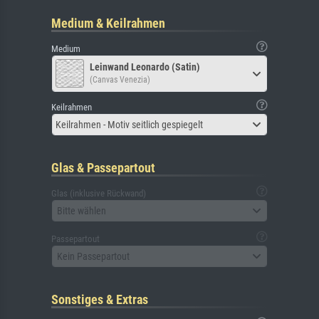
Medium & Keilrahmen
Medium
Leinwand Leonardo (Satin)
(Canvas Venezia)
Keilrahmen
Keilrahmen - Motiv seitlich gespiegelt
Glas & Passepartout
Glas (inklusive Rückwand)
Bitte wählen
Passepartout
Kein Passepartout
Sonstiges & Extras