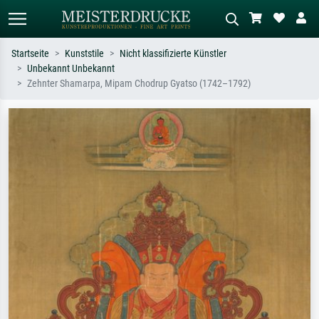
Startseite
Kunststile
Nicht klassifizierte Künstler
Unbekannt Unbekannt
Standardsuche
KI-Bildersuche
Zehnter Shamarpa, Mipam Chodrup Gyatso (1742–1792)
Suchen Sie nach Künstlern, Werktiteln
Beschreiben Sie die Szene – z.B. Grüne
oder Stilen – z.B. Monet,
Wiese, Abstrakt mit viel Rot, Dunkles
Sternennacht, Impressionismus, Welle
Ölgemälde, Stehender Akt neben einem
Hokusai, Akt.
Baum.