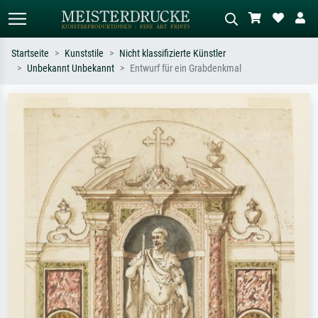
Startseite
Kunststile
Nicht klassifizierte Künstler
Unbekannt Unbekannt
Entwurf für ein Grabdenkmal
Standardsuche
KI-Bildersuche
Suchen Sie nach Künstlern, Werktiteln
Beschreiben Sie die Szene – z.B. Grüne
oder Stilen – z.B. Monet,
Wiese, Abstrakt mit viel Rot, Dunkles
Sternennacht, Impressionismus, Welle
Ölgemälde, Stehender Akt neben einem
Hokusai, Akt.
Baum.