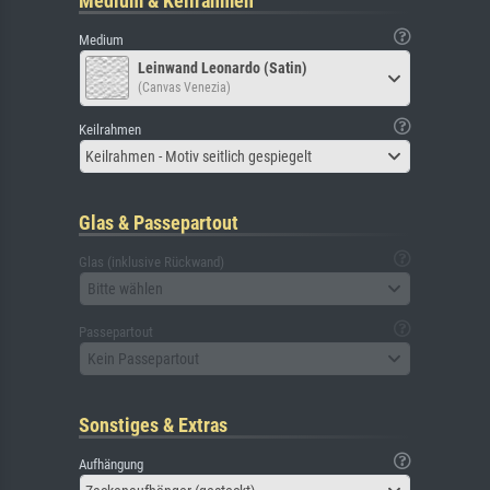
Medium & Keilrahmen
Medium
Leinwand Leonardo (Satin)
(Canvas Venezia)
Keilrahmen
Keilrahmen - Motiv seitlich gespiegelt
Glas & Passepartout
Glas (inklusive Rückwand)
Bitte wählen
Passepartout
Kein Passepartout
Sonstiges & Extras
Aufhängung