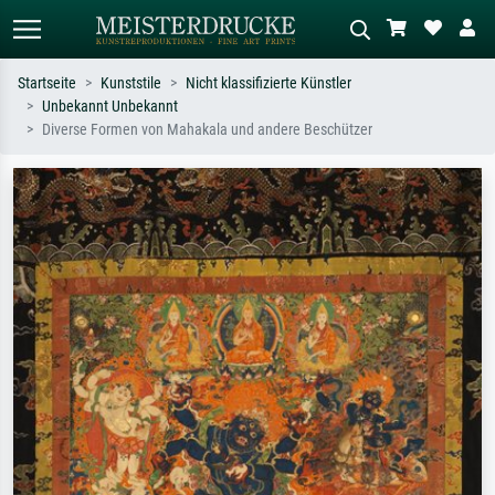
Startseite
Kunststile
Nicht klassifizierte Künstler
Unbekannt Unbekannt
Standardsuche
KI-Bildersuche
Diverse Formen von Mahakala und andere Beschützer
Suchen Sie nach Künstlern, Werktiteln
Beschreiben Sie die Szene – z.B. Grüne
oder Stilen – z.B. Monet,
Wiese, Abstrakt mit viel Rot, Dunkles
Sternennacht, Impressionismus, Welle
Ölgemälde, Stehender Akt neben einem
Hokusai, Akt.
Baum.