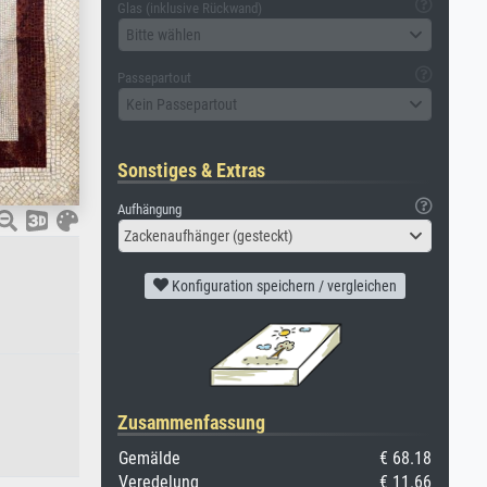
Glas (inklusive Rückwand)
Bitte wählen
Passepartout
Kein Passepartout
Sonstiges & Extras
Aufhängung
Zackenaufhänger (gesteckt)
Konfiguration speichern / vergleichen
Zusammenfassung
Gemälde
€ 68.18
Veredelung
€ 11.66