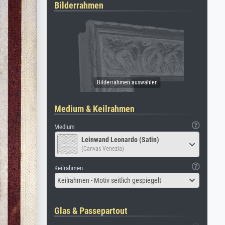
Bilderrahmen
Medium & Keilrahmen
Medium
Leinwand Leonardo (Satin)
(Canvas Venezia)
Keilrahmen
Keilrahmen - Motiv seitlich gespiegelt
Glas & Passepartout