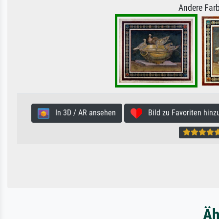
Andere Farb
In 3D / AR ansehen
Bild zu Favoriten hinz
Äh