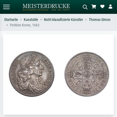
Startseite
Kunststile
Nicht klassifizierte Künstler
Thomas Simon
Petition Krone, 1663
Standardsuche
KI-Bildersuche
Suchen Sie nach Künstlern, Werktiteln
Beschreiben Sie die Szene – z.B. Grüne
oder Stilen – z.B. Monet,
Wiese, Abstrakt mit viel Rot, Dunkles
Sternennacht, Impressionismus, Welle
Ölgemälde, Stehender Akt neben einem
Hokusai, Akt.
Baum.