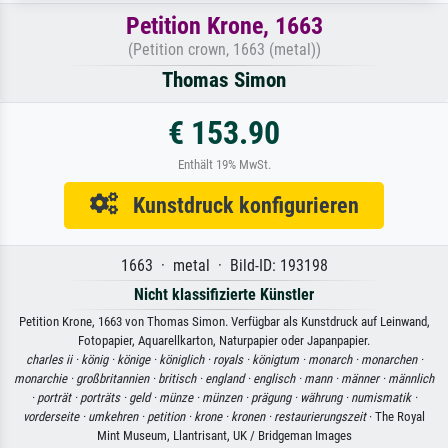
Petition Krone, 1663
(Petition crown, 1663 (metal))
Thomas Simon
€ 153.90
Enthält 19% MwSt.
Kunstdruck konfigurieren
1663 · metal · Bild-ID: 193198
Nicht klassifizierte Künstler
Petition Krone, 1663 von Thomas Simon. Verfügbar als Kunstdruck auf Leinwand,
Fotopapier, Aquarellkarton, Naturpapier oder Japanpapier.
charles ii ·
könig ·
könige ·
königlich ·
royals ·
königtum ·
monarch ·
monarchen ·
monarchie ·
großbritannien ·
britisch ·
england ·
englisch ·
mann ·
männer ·
männlich
·
porträt ·
porträts ·
geld ·
münze ·
münzen ·
prägung ·
währung ·
numismatik ·
vorderseite ·
umkehren ·
petition ·
krone ·
kronen ·
restaurierungszeit
· The Royal
Mint Museum, Llantrisant, UK / Bridgeman Images