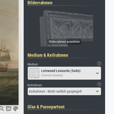
Bilderrahmen
Medium & Keilrahmen
Medium
Leinwand Leonardo (Satin)
(Canvas Venezia)
Keilrahmen
Keilrahmen - Motiv seitlich gespiegelt
Glas & Passepartout