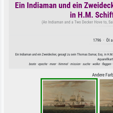
Ein Indiaman und ein Zweidec
in H.M. Schif
(An Indiaman and a Two Decker Hove to, Said
1796 · Öl a
Ein Indiaman und ein Zweidecker, gesagt zu sein Thomas Dumar, Esq. in H.M. 
Aquarellkart
boote ·
epoche ·
meer ·
himmel ·
mission ·
suche ·
wolke ·
flaggen 
Andere Farb