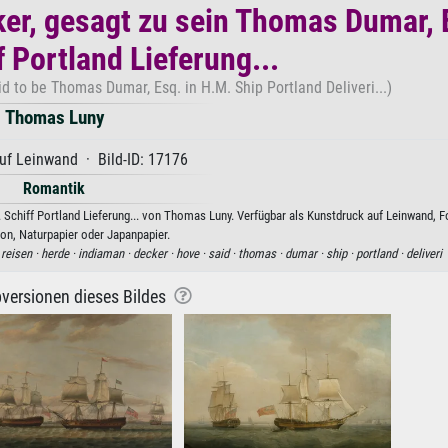
ker, gesagt zu sein Thomas Dumar, 
f Portland Lieferung...
 to be Thomas Dumar, Esq. in H.M. Ship Portland Deliveri...)
Thomas Luny
uf Leinwand · Bild-ID: 17176
Romantik
Schiff Portland Lieferung... von Thomas Luny. Verfügbar als Kunstdruck auf Leinwand, F
on, Naturpapier oder Japanpapier.
·
reisen ·
herde ·
indiaman ·
decker ·
hove ·
said ·
thomas ·
dumar ·
ship ·
portland ·
deliveri
versionen dieses Bildes