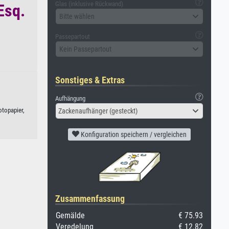
Glas (inklusive Rückwand)
Esq.
Bitte wählen
Passepartout
Kein Passepartout
Sonstiges & Extras
Aufhängung
otopapier,
Zackenaufhänger (gesteckt)
Konfiguration speichern / vergleichen
Zusammenfassung
Gemälde
€ 75.93
Veredelung
€ 12.82