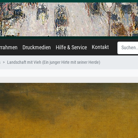
Kontakt
errahmen
Druckmedien
Hilfe & Service
s
Landschaft mit Vieh (Ein junger Hirte mit seiner Herde)