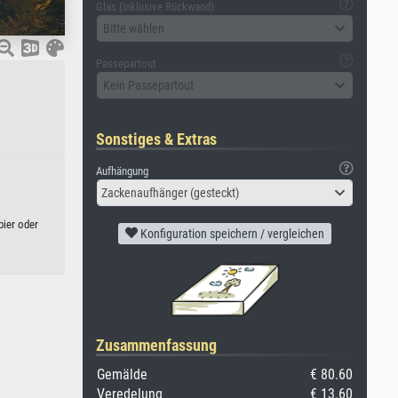
Glas (inklusive Rückwand)
Bitte wählen
Passepartout
Kein Passepartout
Sonstiges & Extras
Aufhängung
Zackenaufhänger (gesteckt)
pier oder
Konfiguration speichern / vergleichen
Zusammenfassung
Gemälde
€ 80.60
Veredelung
€ 13.60