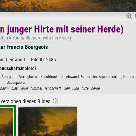
n junger Hirte mit seiner Herde)
tle (A Young Sheperd with his Flock))
ter Francis Bourgeois
uf Leinwand · Bild-ID: 2485
andschaftsmalerei
is Bourgeois. Verfügbar als Kunstdruck auf Leinwand, Fotopapier, Aquarellkarton, Naturpa
Japanpapier.
baum ·
blatt ·
grün ·
himmel ·
landschaft ·
vieh ·
jung ·
hirte ·
herde
versionen dieses Bildes