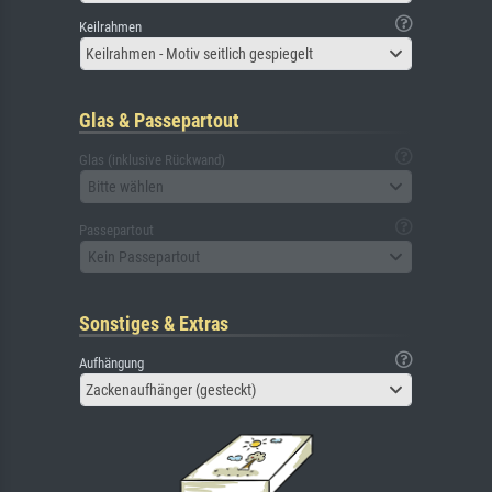
Keilrahmen
Keilrahmen - Motiv seitlich gespiegelt
Glas & Passepartout
Glas (inklusive Rückwand)
Bitte wählen
Passepartout
Kein Passepartout
Sonstiges & Extras
Aufhängung
Zackenaufhänger (gesteckt)