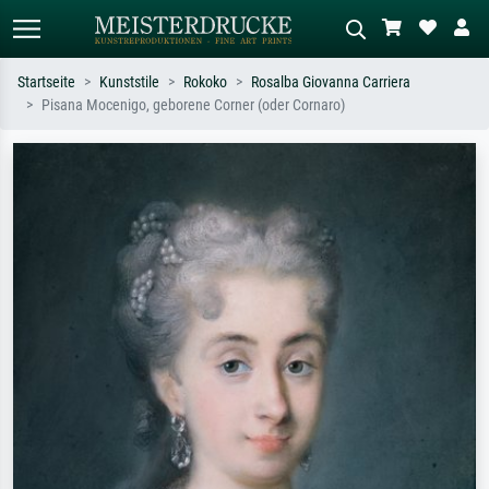
Startseite
Kunststile
Rokoko
Rosalba Giovanna Carriera
Pisana Mocenigo, geborene Corner (oder Cornaro)
Standardsuche
KI-Bildersuche
Suchen Sie nach Künstlern, Werktiteln
Beschreiben Sie die Szene – z.B. Grüne
oder Stilen – z.B. Monet,
Wiese, Abstrakt mit viel Rot, Dunkles
Sternennacht, Impressionismus, Welle
Ölgemälde, Stehender Akt neben einem
Hokusai, Akt.
Baum.