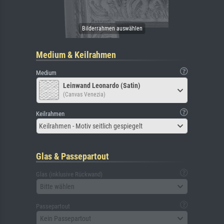
Medium & Keilrahmen
Medium
Leinwand Leonardo (Satin)
(Canvas Venezia)
Keilrahmen
Keilrahmen - Motiv seitlich gespiegelt
Glas & Passepartout
Glas (inklusive Rückwand)
Bitte wählen
Passepartout
Kein Passepartout