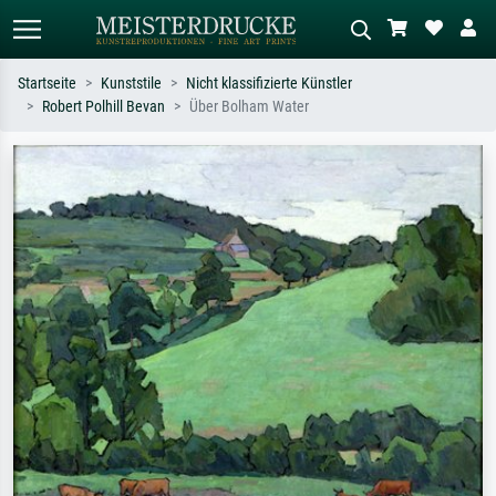
Startseite
Kunststile
Nicht klassifizierte Künstler
Robert Polhill Bevan
Über Bolham Water
Standardsuche
KI-Bildersuche
Suchen Sie nach Künstlern, Werktiteln
Beschreiben Sie die Szene – z.B. Grüne
oder Stilen – z.B. Monet,
Wiese, Abstrakt mit viel Rot, Dunkles
Sternennacht, Impressionismus, Welle
Ölgemälde, Stehender Akt neben einem
Hokusai, Akt.
Baum.