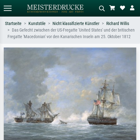
Startseite
Kunststile
Nicht klassifizierte Künstler
Richard Willis
Das Gefecht zwischen der US-Fregatte 'United States' und der britischen
Standardsuche
KI-Bildersuche
Fregatte 'Macedonian' vor den Kanarischen Inseln am 25. Oktober 1812
Suchen Sie nach Künstlern, Werktiteln
Beschreiben Sie die Szene – z.B. Grüne
oder Stilen – z.B. Monet,
Wiese, Abstrakt mit viel Rot, Dunkles
Sternennacht, Impressionismus, Welle
Ölgemälde, Stehender Akt neben einem
Hokusai, Akt.
Baum.