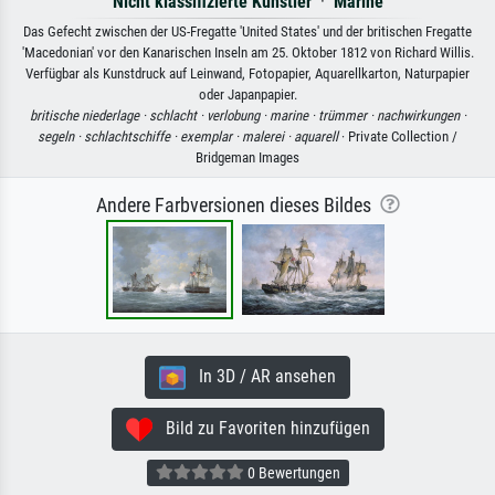
Nicht klassifizierte Künstler
·
Marine
Das Gefecht zwischen der US-Fregatte 'United States' und der britischen Fregatte
'Macedonian' vor den Kanarischen Inseln am 25. Oktober 1812 von Richard Willis.
Verfügbar als Kunstdruck auf Leinwand, Fotopapier, Aquarellkarton, Naturpapier
oder Japanpapier.
britische niederlage ·
schlacht ·
verlobung ·
marine ·
trümmer ·
nachwirkungen ·
segeln ·
schlachtschiffe ·
exemplar ·
malerei ·
aquarell
· Private Collection /
Bridgeman Images
Andere Farbversionen dieses Bildes
In 3D / AR ansehen
Bild zu Favoriten hinzufügen
0 Bewertungen