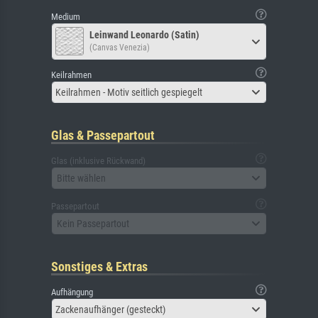
Medium
Leinwand Leonardo (Satin)
(Canvas Venezia)
Keilrahmen
Keilrahmen - Motiv seitlich gespiegelt
Glas & Passepartout
Glas (inklusive Rückwand)
Bitte wählen
Passepartout
Kein Passepartout
Sonstiges & Extras
Aufhängung
Zackenaufhänger (gesteckt)