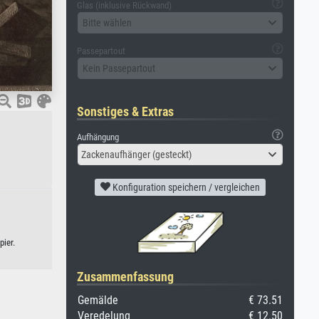
Glas (inklusive Rückwand)
Bitte wählen
Passepartout
Kein Passepartout
Sonstiges & Extras
Aufhängung
Zackenaufhänger (gesteckt)
Konfiguration speichern / vergleichen
pier.
Zusammenfassung
Gemälde
€ 73.51
Veredelung
€ 12.50