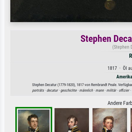
Stephen Deca
(Stephen 
R
1817 · Öl au
Amerika
Stephen Decatur (1779-1820), 1817 von Rembrandt Peale. Verfügbar 
porträts ·
decatur ·
geschichte ·
männlich ·
mann ·
militär ·
offizier ·
Andere Farb