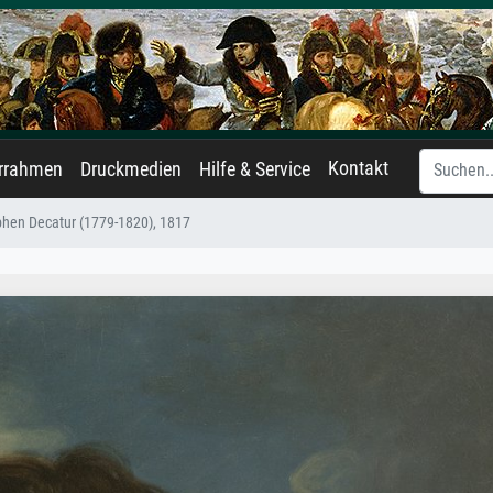
Kontakt
errahmen
Druckmedien
Hilfe & Service
phen Decatur (1779-1820), 1817