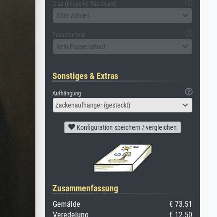
Glas (inklusive Rückwand)
Bitte wählen
Passepartout
Kein Passepartout
Sonstiges & Extras
Aufhängung
Zackenaufhänger (gesteckt)
Konfiguration speichern / vergleichen
Zusammenfassung
Gemälde
€ 73.51
Veredelung
€ 12.50