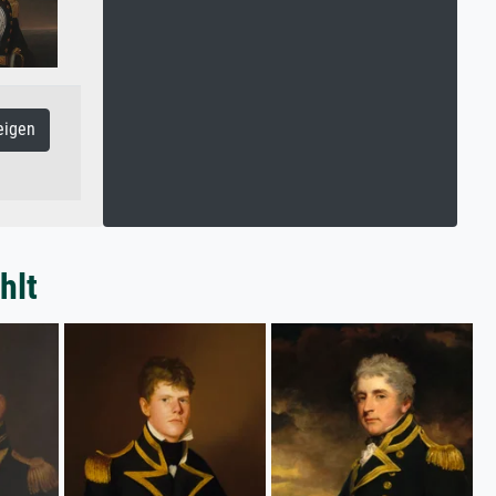
eigen
hlt