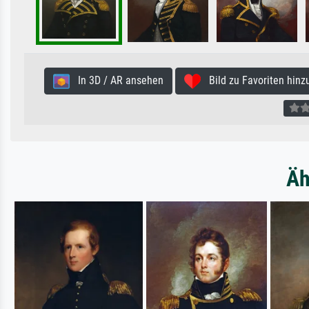
In 3D / AR ansehen
Bild zu Favoriten hinz
Äh