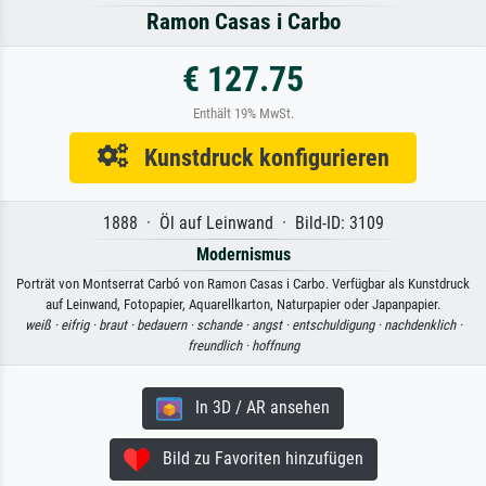
Ramon Casas i Carbo
€ 127.75
Enthält 19% MwSt.
Kunstdruck konfigurieren
1888 · Öl auf Leinwand · Bild-ID: 3109
Modernismus
Porträt von Montserrat Carbó von Ramon Casas i Carbo. Verfügbar als Kunstdruck
auf Leinwand, Fotopapier, Aquarellkarton, Naturpapier oder Japanpapier.
weiß ·
eifrig ·
braut ·
bedauern ·
schande ·
angst ·
entschuldigung ·
nachdenklich ·
freundlich ·
hoffnung
In 3D / AR ansehen
Bild zu Favoriten hinzufügen