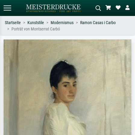
Startseite
Kunststile
Modernismus
Ramon Casas i Carbo
Porträt von Montserrat Carbó
Standardsuche
KI-Bildersuche
Suchen Sie nach Künstlern, Werktiteln
Beschreiben Sie die Szene – z.B. Grüne
oder Stilen – z.B. Monet,
Wiese, Abstrakt mit viel Rot, Dunkles
Sternennacht, Impressionismus, Welle
Ölgemälde, Stehender Akt neben einem
Hokusai, Akt.
Baum.