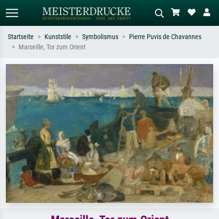
Startseite
Kunststile
Symbolismus
Pierre Puvis de Chavannes
Marseille, Tor zum Orient
Standardsuche
KI-Bildersuche
Suchen Sie nach Künstlern, Werktiteln
Beschreiben Sie die Szene – z.B. Grüne
oder Stilen – z.B. Monet,
Wiese, Abstrakt mit viel Rot, Dunkles
Sternennacht, Impressionismus, Welle
Ölgemälde, Stehender Akt neben einem
Hokusai, Akt.
Baum.