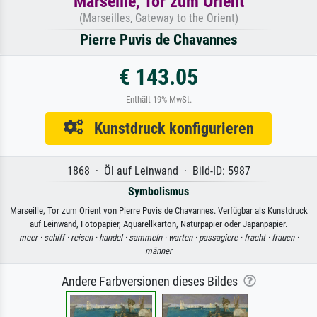
Marseille, Tor zum Orient
(Marseilles, Gateway to the Orient)
Pierre Puvis de Chavannes
€ 143.05
Enthält 19% MwSt.
Kunstdruck konfigurieren
1868 · Öl auf Leinwand · Bild-ID: 5987
Symbolismus
Marseille, Tor zum Orient von Pierre Puvis de Chavannes. Verfügbar als Kunstdruck
auf Leinwand, Fotopapier, Aquarellkarton, Naturpapier oder Japanpapier.
meer ·
schiff ·
reisen ·
handel ·
sammeln ·
warten ·
passagiere ·
fracht ·
frauen ·
männer
Andere Farbversionen dieses Bildes