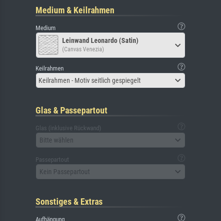
Medium & Keilrahmen
Medium
Leinwand Leonardo (Satin)
(Canvas Venezia)
Keilrahmen
Keilrahmen - Motiv seitlich gespiegelt
Glas & Passepartout
Glas (inklusive Rückwand)
Bitte wählen
Passepartout
Kein Passepartout
Sonstiges & Extras
Aufhängung