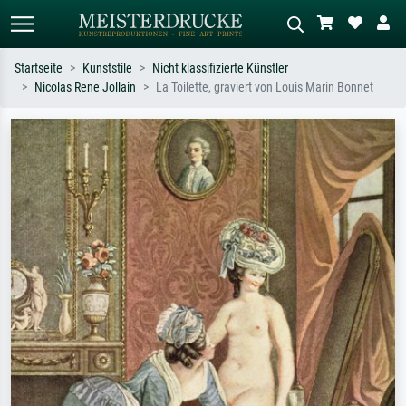
Startseite
Kunststile
Nicht klassifizierte Künstler
Nicolas Rene Jollain
La Toilette, graviert von Louis Marin Bonnet
Standardsuche
KI-Bildersuche
Suchen Sie nach Künstlern, Werktiteln
Beschreiben Sie die Szene – z.B. Grüne
oder Stilen – z.B. Monet,
Wiese, Abstrakt mit viel Rot, Dunkles
Sternennacht, Impressionismus, Welle
Ölgemälde, Stehender Akt neben einem
Hokusai, Akt.
Baum.