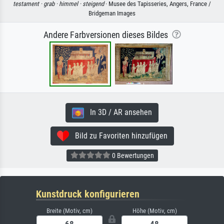
testament ·
grab ·
himmel ·
steigend
· Musee des Tapisseries, Angers, France /
Bridgeman Images
Andere Farbversionen dieses Bildes
In 3D / AR ansehen
Bild zu Favoriten hinzufügen
0 Bewertungen
Kunstdruck konfigurieren
Breite (Motiv, cm)
Höhe (Motiv, cm)