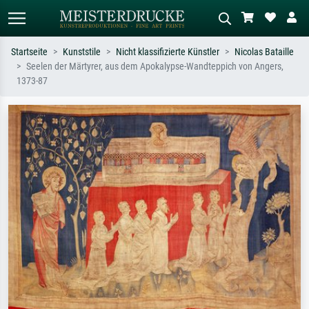
Startseite
Kunststile
Nicht klassifizierte Künstler
Nicolas Bataille
Seelen der Märtyrer, aus dem Apokalypse-Wandteppich von Angers,
Standardsuche
KI-Bildersuche
1373-87
Suchen Sie nach Künstlern, Werktiteln
Beschreiben Sie die Szene – z.B. Grüne
oder Stilen – z.B. Monet,
Wiese, Abstrakt mit viel Rot, Dunkles
Sternennacht, Impressionismus, Welle
Ölgemälde, Stehender Akt neben einem
Hokusai, Akt.
Baum.