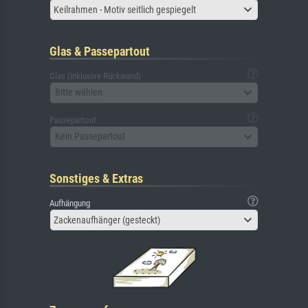
Keilrahmen - Motiv seitlich gespiegelt
Glas & Passepartout
Glas (inklusive Rückwand)
Bitte wählen
Passepartout
Kein Passepartout
Sonstiges & Extras
Aufhängung
Zackenaufhänger (gesteckt)