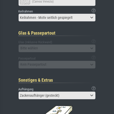
(Canvas Venezia)
Keilrahmen
Keilrahmen - Motiv seitlich gespiegelt
Glas & Passepartout
Glas (inklusive Rückwand)
Bitte wählen
Passepartout
Kein Passepartout
Sonstiges & Extras
Aufhängung
Zackenaufhänger (gesteckt)