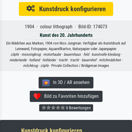
Kunstdruck konfigurieren
1904 · colour lithograph · Bild-ID: 174073
Kunst des 20. Jahrhunderts
Ein Mädchen aus Marken, 1904 von Nico Jungman. Verfügbar als Kunstdruck auf
Leinwand, Fotopapier, Aquarellkarton, Naturpapier oder Japanpapier.
zöpfe ·
messingkrug ·
motorhaube ·
bauernhaus ·
feld ·
kunstvolle kleidung ·
niederlande ·
holland ·
holländer ·
tracht ·
tracht ·
bauernhof ·
milchmädchen ·
milchkrug ·
zöpfe
· Private Collection / Bridgeman Images
In 3D / AR ansehen
Bild zu Favoriten hinzufügen
0 Bewertungen
Kunstdruck konfigurieren