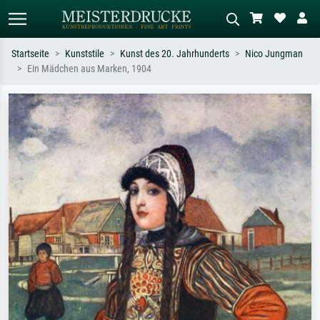
Startseite
Kunststile
Kunst des 20. Jahrhunderts
Nico Jungman
Ein Mädchen aus Marken, 1904
Standardsuche
KI-Bildersuche
Suchen Sie nach Künstlern, Werktiteln
Beschreiben Sie die Szene – z.B. Grüne
oder Stilen – z.B. Monet,
Wiese, Abstrakt mit viel Rot, Dunkles
Sternennacht, Impressionismus, Welle
Ölgemälde, Stehender Akt neben einem
Hokusai, Akt.
Baum.