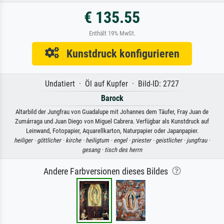
€ 135.55
Enthält 19% MwSt.
Kunstdruck konfigurieren
Undatiert · Öl auf Kupfer · Bild-ID: 2727
Barock
Altarbild der Jungfrau von Guadalupe mit Johannes dem Täufer, Fray Juan de
Zumárraga und Juan Diego von Miguel Cabrera. Verfügbar als Kunstdruck auf
Leinwand, Fotopapier, Aquarellkarton, Naturpapier oder Japanpapier.
heiliger ·
göttlicher ·
kirche ·
heiligtum ·
engel ·
priester ·
geistlicher ·
jungfrau ·
gesang ·
tisch des herrn
Andere Farbversionen dieses Bildes