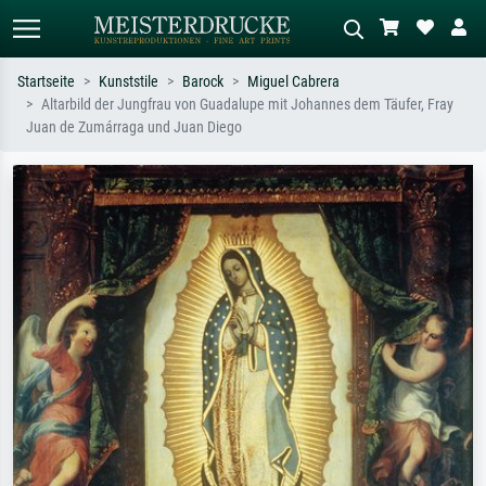
Startseite
Kunststile
Barock
Miguel Cabrera
Altarbild der Jungfrau von Guadalupe mit Johannes dem Täufer, Fray
Standardsuche
KI-Bildersuche
Juan de Zumárraga und Juan Diego
Suchen Sie nach Künstlern, Werktiteln
Beschreiben Sie die Szene – z.B. Grüne
oder Stilen – z.B. Monet,
Wiese, Abstrakt mit viel Rot, Dunkles
Sternennacht, Impressionismus, Welle
Ölgemälde, Stehender Akt neben einem
Hokusai, Akt.
Baum.