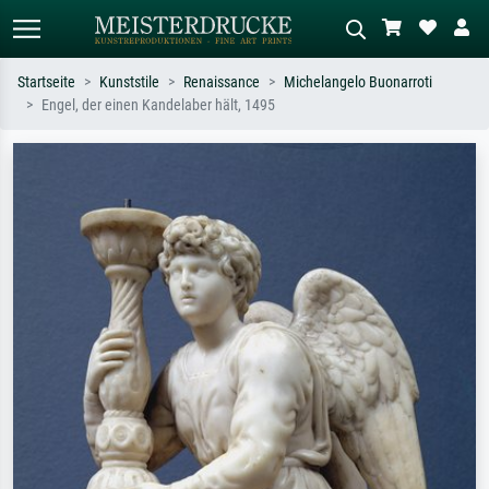
Startseite
Kunststile
Renaissance
Michelangelo Buonarroti
Engel, der einen Kandelaber hält, 1495
Standardsuche
KI-Bildersuche
Suchen Sie nach Künstlern, Werktiteln
Beschreiben Sie die Szene – z.B. Grüne
oder Stilen – z.B. Monet,
Wiese, Abstrakt mit viel Rot, Dunkles
Sternennacht, Impressionismus, Welle
Ölgemälde, Stehender Akt neben einem
Hokusai, Akt.
Baum.