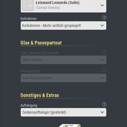
Leinwand Leonardo (Satin)
(Canvas Venezia)
Keilrahmen
Keilrahmen - Motiv seitlich gespiegelt
Glas & Passepartout
Glas (inklusive Rückwand)
Bitte wählen
Passepartout
Kein Passepartout
Sonstiges & Extras
Aufhängung
Zackenaufhänger (gesteckt)