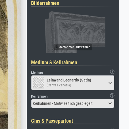
Bilderrahmen
Medium & Keilrahmen
Medium
Leinwand Leonardo (Satin)
(Canvas Venezia)
Keilrahmen
Keilrahmen - Motiv seitlich gespiegelt
Glas & Passepartout