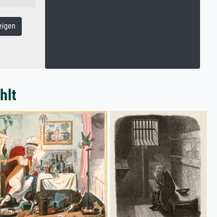
eigen
hlt