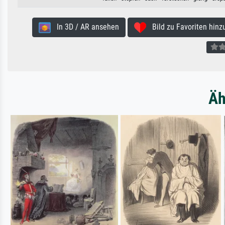
In 3D / AR ansehen
Bild zu Favoriten hinz
Äh