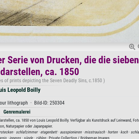
er Serie von Drucken, die die sieben
darstellen, ca. 1850
es of prints depicting the Seven Deadly Sins, c.1850 )
uis Leopold Boilly
our lithograph · Bild-ID: 250304
Genremalerei
arstellen, ca. 1850 von Louis Leopold Boilly. Verfügbar als Kunstdruck auf Leinwand, Fot
on, Naturpapier oder Japanpapier.
rstecken ·
schlafzimmer ·
etagenbett ·
ausspionieren ·
misstrauisch ·
horten ·
koch ·
schla
rnis ·
inneres ·
sünde ·
zählen
· Private Collection / Bridgeman Images