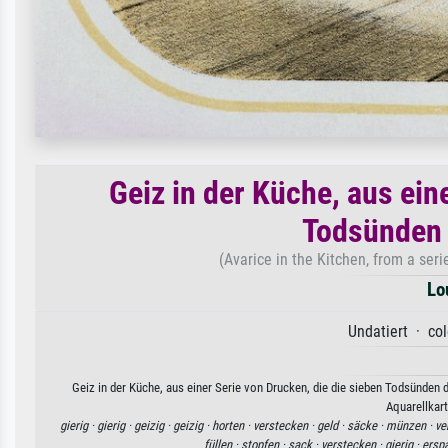
Geiz in der Küche, aus ein
Todsünden 
(Avarice in the Kitchen, from a seri
Lo
Undatiert · col
Geiz in der Küche, aus einer Serie von Drucken, die die sieben Todsünden d
Aquarellkart
gierig ·
gierig ·
geizig ·
geizig ·
horten ·
verstecken ·
geld ·
säcke ·
münzen ·
ve
füllen ·
stopfen ·
sack ·
verstecken ·
gierig ·
erspa