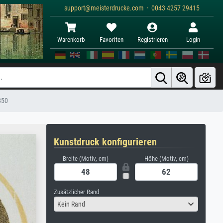
support@meisterdrucke.com · 0043 4257 29415
Warenkorb
Favoriten
Registrieren
Login
850
Kunstdruck konfigurieren
Breite (Motiv, cm)
Höhe (Motiv, cm)
Zusätzlicher Rand
Kein Rand