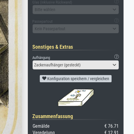
Glas (inklusive Rückwand)
Bitte wählen
Passepartout
Kein Passepartout
Sonstiges & Extras
Aufhängung
Zackenaufhänger (gesteckt)
Konfiguration speichern / vergleichen
Zusammenfassung
Gemälde
€ 76.71
Veredelung
€ 12.91