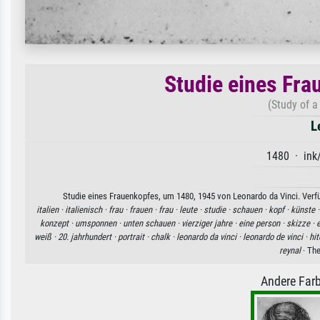
Studie eines Fra
(Study of 
L
1480 · ink/
Studie eines Frauenkopfes, um 1480, 1945 von Leonardo da Vinci. Verfü
italien ·
italienisch ·
frau ·
frauen ·
frau ·
leute ·
studie ·
schauen ·
kopf ·
künste 
konzept ·
umsponnen ·
unten schauen ·
vierziger jahre ·
eine person ·
skizze ·
e
weiß ·
20. jahrhundert ·
portrait ·
chalk ·
leonardo da vinci ·
leonardo de vinci ·
hi
reynal
· Th
Andere Farb