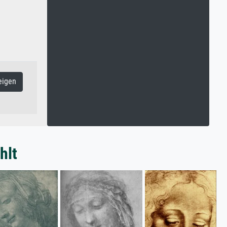
eigen
hlt