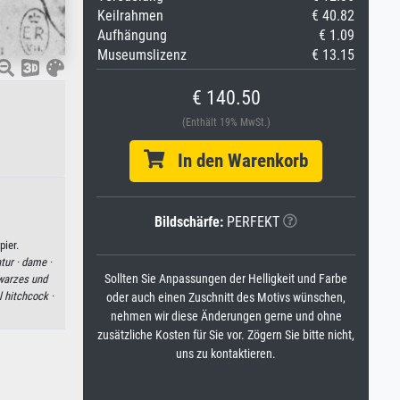
Keilrahmen
€ 40.82
Aufhängung
€ 1.09
Museumslizenz
€ 13.15
€ 140.50
(Enthält 19% MwSt.)
In den Warenkorb
Bildschärfe:
PERFEKT
ier.
atur ·
dame ·
Sollten Sie Anpassungen der Helligkeit und Farbe
warzes und
l hitchcock ·
oder auch einen Zuschnitt des Motivs wünschen,
nehmen wir diese Änderungen gerne und ohne
zusätzliche Kosten für Sie vor. Zögern Sie bitte nicht,
uns zu kontaktieren.