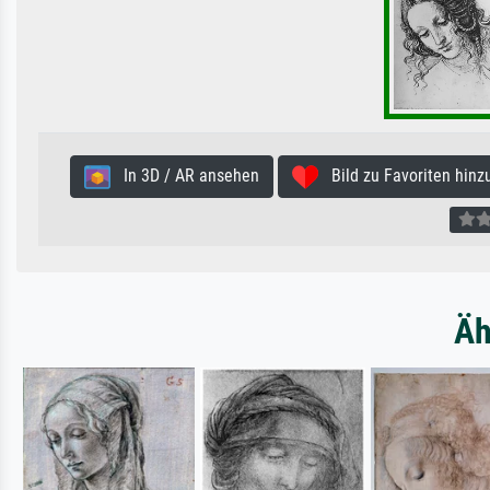
In 3D / AR ansehen
Bild zu Favoriten hinz
Äh