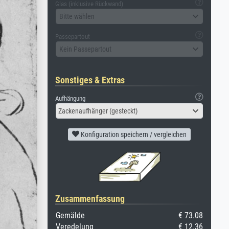
Glas (inklusive Rückwand)
Bitte wählen
Passepartout
Kein Passepartout
Sonstiges & Extras
Aufhängung
Zackenaufhänger (gesteckt)
Konfiguration speichern / vergleichen
Zusammenfassung
Gemälde
€ 73.08
Veredelung
€ 12.36