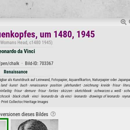
uenkopfes, um 1480, 1945
a Womans Head, c1480 1945)
eonardo da Vinci
pen/chalk · Bild-ID: 703367
Renaissance
gbar als Kunstdruck auf Leinwand, Fotopapier, Aquarellkarton, Naturpapier oder Japanpap
·
land ·
kunst ·
buch ·
renaissance ·
position ·
jahrhundert ·
zeichnung ·
kreide ·
frisur ·
liter
infarbig ·
frisur ·
demure ·
frisur ·
forties ·
skizzen ·
sketchbook ·
schwarzes u. weiß ·
sch
tchcock ·
black chalk ·
vinci ·
leonardo da ·
da vinci ·
leonardo ·
drawings of leonardo ·
reyna
e Print Collector/Heritage Images
versionen dieses Bildes