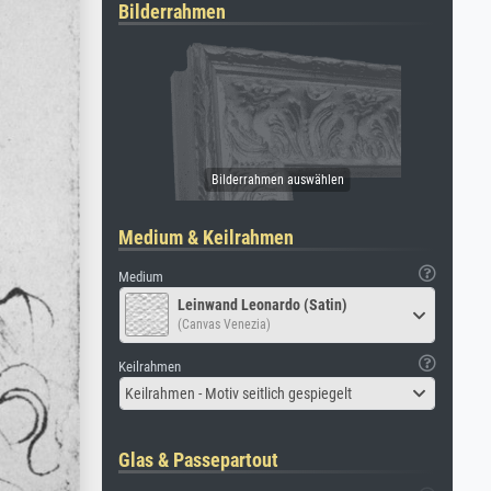
Bilderrahmen
Medium & Keilrahmen
Medium
Leinwand Leonardo (Satin)
(Canvas Venezia)
Keilrahmen
Keilrahmen - Motiv seitlich gespiegelt
Glas & Passepartout