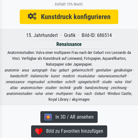
Enthält 19% MwSt.
Kunstdruck konfigurieren
15. Jahrhundert · Grafik · Bild-ID: 686514
Renaissance
Anatomiestudien: Vulva einer multiparen Frau nach der Geburt von Leonardo da
Vinci. Verfügbar als Kunstdruck auf Leinwand, Fotopapier, Aquarellkarton,
Naturpapier oder Japanpapier.
anatomie ·
anus ·
autograph ·
frau ·
geburt ·
geheimschrift ·
genitalien ·
gynäkologie ·
handschrift ·
italienische ·
kunst ·
medizin ·
muskulatur ·
naturwissenschaft ·
renaissance ·
ringmuskel ·
schreiben ·
schrift ·
spiegelschrift ·
studie ·
vulva ·
titel ·
atlas ·
anatomischen ·
studien ·
technik ·
grafik ·
handzeichnung ·
zeichnung ·
anatomiestudien ·
vulva ·
einer ·
multiparen ·
frau ·
nach ·
Geburt
· Windsor Castle,
Royal Library / akg-images
In 3D / AR ansehen
Bild zu Favoriten hinzufügen