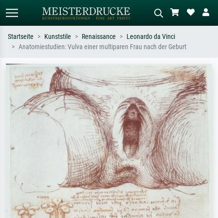
Startseite
Kunststile
Renaissance
Leonardo da Vinci
Anatomiestudien: Vulva einer multiparen Frau nach der Geburt
Standardsuche
KI-Bildersuche
Suchen Sie nach Künstlern, Werktiteln
Beschreiben Sie die Szene – z.B. Grüne
oder Stilen – z.B. Monet,
Wiese, Abstrakt mit viel Rot, Dunkles
Sternennacht, Impressionismus, Welle
Ölgemälde, Stehender Akt neben einem
Hokusai, Akt.
Baum.