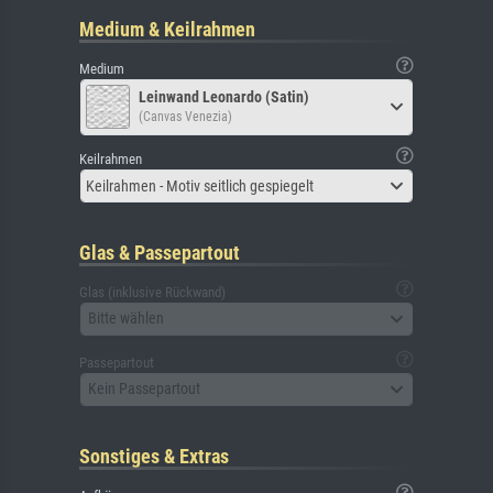
Medium & Keilrahmen
Medium
Leinwand Leonardo (Satin)
(Canvas Venezia)
Keilrahmen
Keilrahmen - Motiv seitlich gespiegelt
Glas & Passepartout
Glas (inklusive Rückwand)
Bitte wählen
Passepartout
Kein Passepartout
Sonstiges & Extras