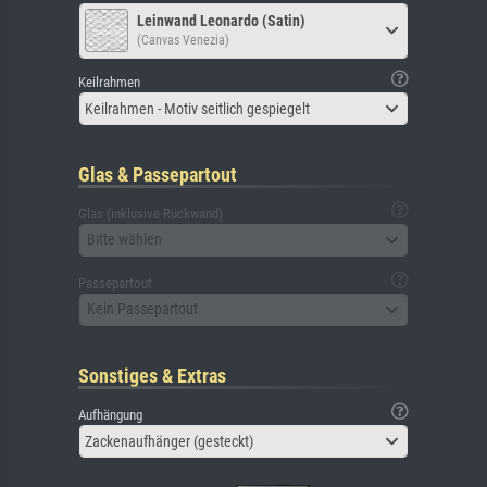
Leinwand Leonardo (Satin)
(Canvas Venezia)
Keilrahmen
Keilrahmen - Motiv seitlich gespiegelt
Glas & Passepartout
Glas (inklusive Rückwand)
Bitte wählen
Passepartout
Kein Passepartout
Sonstiges & Extras
Aufhängung
Zackenaufhänger (gesteckt)