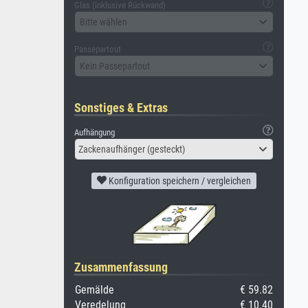
Glas (inklusive Rückwand)
Bitte wählen
Passepartout
Kein Passepartout
Sonstiges & Extras
Aufhängung
Zackenaufhänger (gesteckt)
Konfiguration speichern / vergleichen
Zusammenfassung
Gemälde
€ 59.82
Veredelung
€ 10.40