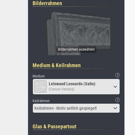
Bilderrahmen
Medium & Keilrahmen
Medium
Leinwand Leonardo (Satin)
(Canvas Venezia)
Keilrahmen
Keilrahmen - Motiv seitlich gespiegelt
Glas & Passepartout