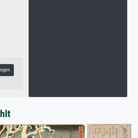
eigen
hlt