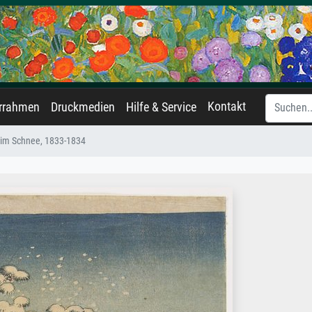
Kontakt
errahmen
Druckmedien
Hilfe & Service
r im Schnee, 1833-1834