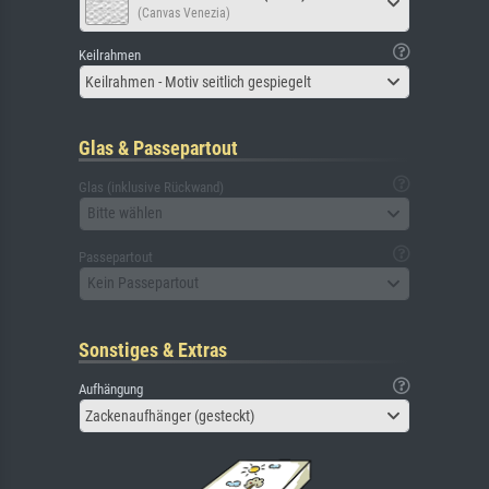
(Canvas Venezia)
Keilrahmen
Keilrahmen - Motiv seitlich gespiegelt
Glas & Passepartout
Glas (inklusive Rückwand)
Bitte wählen
Passepartout
Kein Passepartout
Sonstiges & Extras
Aufhängung
Zackenaufhänger (gesteckt)