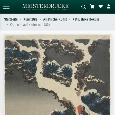
Startseite
Kunststile
Asiatische Kunst
Katsushika Hokusai
Kraniche auf Kiefer, ca. 1834
Standardsuche
KI-Bildersuche
Suchen Sie nach Künstlern, Werktiteln
Beschreiben Sie die Szene – z.B. Grüne
oder Stilen – z.B. Monet,
Wiese, Abstrakt mit viel Rot, Dunkles
Sternennacht, Impressionismus, Welle
Ölgemälde, Stehender Akt neben einem
Hokusai, Akt.
Baum.