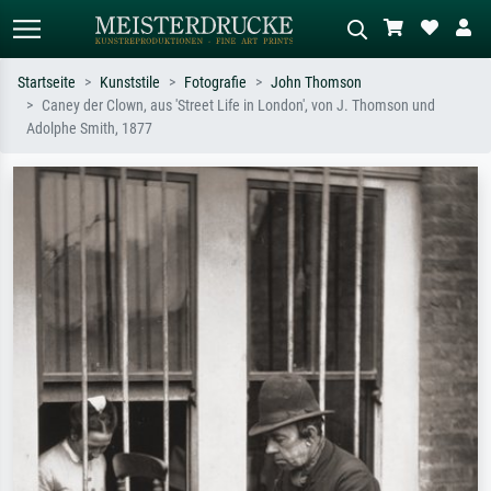
Startseite
Kunststile
Fotografie
John Thomson
Caney der Clown, aus 'Street Life in London', von J. Thomson und
Standardsuche
KI-Bildersuche
Adolphe Smith, 1877
Suchen Sie nach Künstlern, Werktiteln
Beschreiben Sie die Szene – z.B. Grüne
oder Stilen – z.B. Monet,
Wiese, Abstrakt mit viel Rot, Dunkles
Sternennacht, Impressionismus, Welle
Ölgemälde, Stehender Akt neben einem
Hokusai, Akt.
Baum.