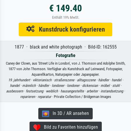
€ 149.40
Enthält 19% MwSt.
Kunstdruck konfigurieren
1877 · black and white photograph · Bild-ID: 162555
Fotografie
Caney der Clown, aus 'Street Life in London', von J. Thomson und Adolphe Smith,
1877 von John Thomson. Verfügbar als Kunstdruck auf Leinwand, Fotopapier,
Aquarellkarton, Naturpapier oder Japanpapier.
19. jahrhundert ·
viktorianisch ·
straßenszene ·
alltagsszene ·
händler ·
handel ·
handel ·
männlich ·
händler ·
londoner ·
londoner ·
dickensian ·
möbel ·
stuhl ·
ausbessern ·
festsetzung ·
weiblich ·
hausangestellte ·
arbeiter ·
instandsetzung ·
reparieren ·
reparatur
· Private Collection / Bridgeman Images
In 3D / AR ansehen
Bild zu Favoriten hinzufügen