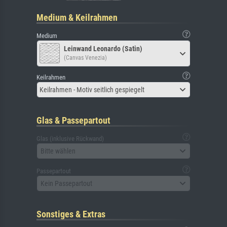
Medium & Keilrahmen
Medium
Leinwand Leonardo (Satin)
(Canvas Venezia)
Keilrahmen
Keilrahmen - Motiv seitlich gespiegelt
Glas & Passepartout
Glas (inklusive Rückwand)
Bitte wählen
Passepartout
Kein Passepartout
Sonstiges & Extras