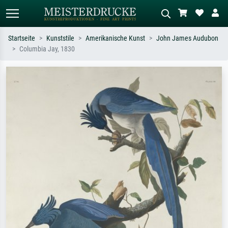
Startseite
Kunststile
Amerikanische Kunst
John James Audubon
Columbia Jay, 1830
Standardsuche
KI-Bildersuche
Suchen Sie nach Künstlern, Werktiteln
Beschreiben Sie die Szene – z.B. Grüne
oder Stilen – z.B. Monet,
Wiese, Abstrakt mit viel Rot, Dunkles
Sternennacht, Impressionismus, Welle
Ölgemälde, Stehender Akt neben einem
Hokusai, Akt.
Baum.