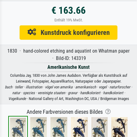
€ 163.66
Enthält 19% MwSt.
Kunstdruck konfigurieren
1830 · hand-colored etching and aquatint on Whatman paper
· Bild-ID: 143319
Amerikanische Kunst
Columbia Jay, 1830 von John James Audubon. Verfügbar als Kunstdruck auf
Leinwand, Fotopapier, Aquarellkarton, Naturpapier oder Japanpapier.
buch ·
teller ·
illustration ·
vögel von amerika ·
amerikanisch ·
vogel ·
naturforscher ·
natur ·
spezies ·
vereinigte staaten ·
gravur ·
handkoloriert ·
handkoloriert ·
Vogelkunde
· National Gallery of Art, Washington DC, USA / Bridgeman Images
Andere Farbversionen dieses Bildes