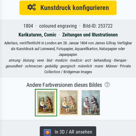
Kunstdruck konfigurieren
1804 · coloured engraving · Bild-ID: 253722
Karikaturen, Comic
·
Zeitungen und Illustrationen
Aderlass, veröffentlicht in London am 28. Januar 1804 von James Gillray. Verfügbar
als Kunstdruck auf Leinwand, Fotopapier, Aquarellkarton, Naturpapier oder
Japanpapier.
atmung ·
blutung ·
vene ·
blut ·
medizin ·
medizin ·
arzt ·
behandlung ·
therapie ·
gesundheit ·
schmerzen ·
geduldig ·
georgisch ·
männlich ·
mann ·
Männer
· Private
Collection / Bridgeman Images
Andere Farbversionen dieses Bildes
In 3D / AR ansehen