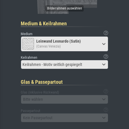
Medium & Keilrahmen
Medium
Leinwand Leonardo (Satin)
(Canvas Venezia)
Keilrahmen
Keilrahmen - Motiv seitlich gespiegelt
Glas & Passepartout
Glas (inklusive Rückwand)
Bitte wählen
Passepartout
Kein Passepartout