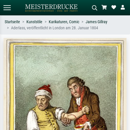
Startseite
Kunststile
Karikaturen, Comic
James Gillray
Aderlass, veröffentlicht in London am 28. Januar 1804
Standardsuche
KI-Bildersuche
Suchen Sie nach Künstlern, Werktiteln
Beschreiben Sie die Szene – z.B. Grüne
oder Stilen – z.B. Monet,
Wiese, Abstrakt mit viel Rot, Dunkles
Sternennacht, Impressionismus, Welle
Ölgemälde, Stehender Akt neben einem
Hokusai, Akt.
Baum.