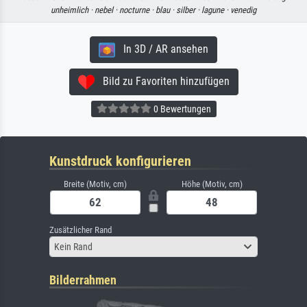
unheimlich ·
nebel ·
nocturne ·
blau ·
silber ·
lagune ·
venedig
In 3D / AR ansehen
Bild zu Favoriten hinzufügen
0 Bewertungen
Kunstdruck konfigurieren
Breite (Motiv, cm)
Höhe (Motiv, cm)
Zusätzlicher Rand
Kein Rand
Bilderrahmen