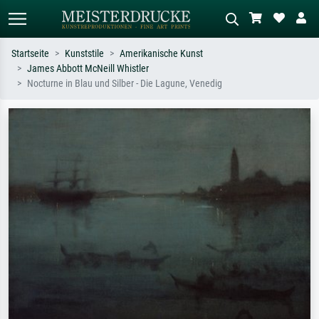
Startseite
Kunststile
Amerikanische Kunst
James Abbott McNeill Whistler
Standardsuche
KI-Bildersuche
Nocturne in Blau und Silber - Die Lagune, Venedig
Suchen Sie nach Künstlern, Werktiteln
Beschreiben Sie die Szene – z.B. Grüne
oder Stilen – z.B. Monet,
Wiese, Abstrakt mit viel Rot, Dunkles
Sternennacht, Impressionismus, Welle
Ölgemälde, Stehender Akt neben einem
Hokusai, Akt.
Baum.