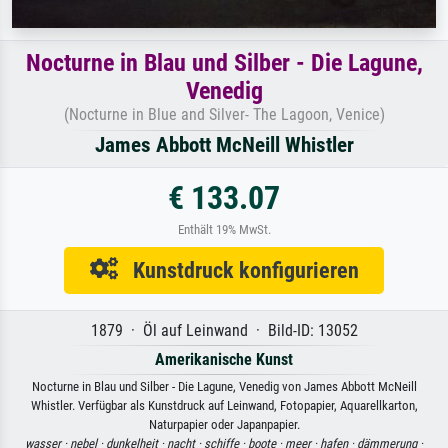
Nocturne in Blau und Silber - Die Lagune,
Venedig
(Nocturne in Blue and Silver- The Lagoon, Venice)
James Abbott McNeill Whistler
€ 133.07
Enthält 19% MwSt.
Kunstdruck konfigurieren
1879 · Öl auf Leinwand · Bild-ID: 13052
Amerikanische Kunst
Nocturne in Blau und Silber - Die Lagune, Venedig von James Abbott McNeill
Whistler. Verfügbar als Kunstdruck auf Leinwand, Fotopapier, Aquarellkarton,
Naturpapier oder Japanpapier.
wasser ·
nebel ·
dunkelheit ·
nacht ·
schiffe ·
boote ·
meer ·
hafen ·
dämmerung ·