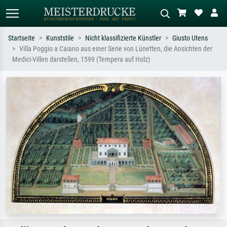
Startseite
Kunststile
Nicht klassifizierte Künstler
Giusto Utens
Villa Poggio a Caiano aus einer Serie von Lünetten, die Ansichten der
Standardsuche
KI-Bildersuche
Medici-Villen darstellen, 1599 (Tempera auf Holz)
Suchen Sie nach Künstlern, Werktiteln
Beschreiben Sie die Szene – z.B. Grüne
oder Stilen – z.B. Monet,
Wiese, Abstrakt mit viel Rot, Dunkles
Sternennacht, Impressionismus, Welle
Ölgemälde, Stehender Akt neben einem
Hokusai, Akt.
Baum.