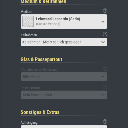
Medium & Keilrahmen
Medium
Leinwand Leonardo (Satin)
(Canvas Venezia)
Keilrahmen
Keilrahmen - Motiv seitlich gespiegelt
Glas & Passepartout
Glas (inklusive Rückwand)
Bitte wählen
Passepartout
Kein Passepartout
Sonstiges & Extras
Aufhängung