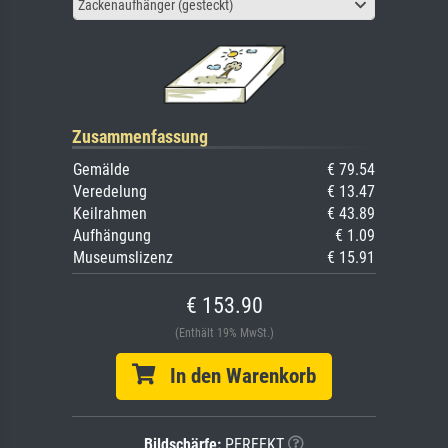
Zackenaufhänger (gesteckt)
Zusammenfassung
Gemälde
€ 79.54
Veredelung
€ 13.47
Keilrahmen
€ 43.89
Aufhängung
€ 1.09
Museumslizenz
€ 15.91
€ 153.90
(Enthält 19% MwSt.)
In den Warenkorb
Bildschärfe:
PERFEKT