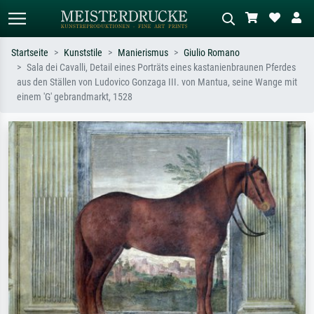
Startseite
Kunststile
Manierismus
Giulio Romano
Sala dei Cavalli, Detail eines Porträts eines kastanienbraunen Pferdes
Standardsuche
KI-Bildersuche
aus den Ställen von Ludovico Gonzaga III. von Mantua, seine Wange mit
einem 'G' gebrandmarkt, 1528
Suchen Sie nach Künstlern, Werktiteln
Beschreiben Sie die Szene – z.B. Grüne
oder Stilen – z.B. Monet,
Wiese, Abstrakt mit viel Rot, Dunkles
Sternennacht, Impressionismus, Welle
Ölgemälde, Stehender Akt neben einem
Hokusai, Akt.
Baum.