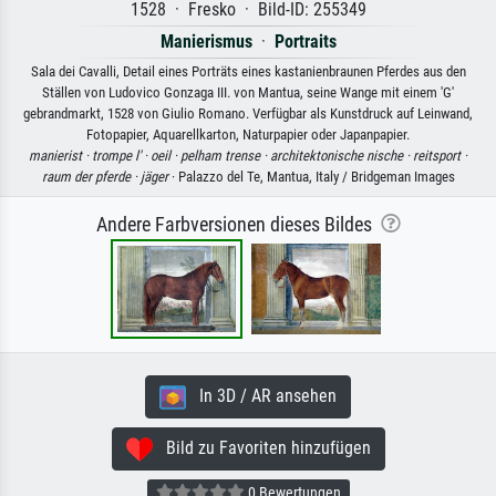
1528 · Fresko · Bild-ID: 255349
Manierismus
·
Portraits
Sala dei Cavalli, Detail eines Porträts eines kastanienbraunen Pferdes aus den
Ställen von Ludovico Gonzaga III. von Mantua, seine Wange mit einem 'G'
gebrandmarkt, 1528 von Giulio Romano. Verfügbar als Kunstdruck auf Leinwand,
Fotopapier, Aquarellkarton, Naturpapier oder Japanpapier.
manierist ·
trompe l' ·
oeil ·
pelham trense ·
architektonische nische ·
reitsport ·
raum der pferde ·
jäger
· Palazzo del Te, Mantua, Italy / Bridgeman Images
Andere Farbversionen dieses Bildes
In 3D / AR ansehen
Bild zu Favoriten hinzufügen
0 Bewertungen