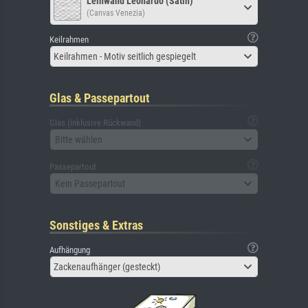
Leinwand Leonardo (Satin)
(Canvas Venezia)
Keilrahmen
Keilrahmen - Motiv seitlich gespiegelt
Glas & Passepartout
Glas (inklusive Rückwand)
Bitte wählen
Passepartout
Kein Passepartout
Sonstiges & Extras
Aufhängung
Zackenaufhänger (gesteckt)