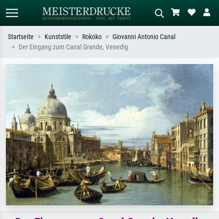
Startseite
Kunststile
Rokoko
Giovanni Antonio Canal
Der Eingang zum Canal Grande, Venedig
Standardsuche
KI-Bildersuche
Suchen Sie nach Künstlern, Werktiteln
Beschreiben Sie die Szene – z.B. Grüne
oder Stilen – z.B. Monet,
Wiese, Abstrakt mit viel Rot, Dunkles
Sternennacht, Impressionismus, Welle
Ölgemälde, Stehender Akt neben einem
Hokusai, Akt.
Baum.