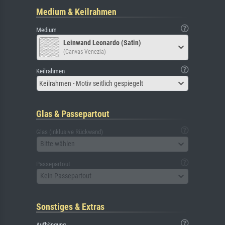
Medium & Keilrahmen
Medium
Leinwand Leonardo (Satin)
(Canvas Venezia)
Keilrahmen
Keilrahmen - Motiv seitlich gespiegelt
Glas & Passepartout
Glas (inklusive Rückwand)
Bitte wählen
Passepartout
Kein Passepartout
Sonstiges & Extras
Aufhängung