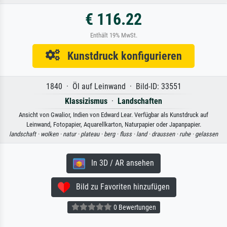
€ 116.22
Enthält 19% MwSt.
Kunstdruck konfigurieren
1840 · Öl auf Leinwand · Bild-ID: 33551
Klassizismus
·
Landschaften
Ansicht von Gwalior, Indien von Edward Lear. Verfügbar als Kunstdruck auf
Leinwand, Fotopapier, Aquarellkarton, Naturpapier oder Japanpapier.
landschaft ·
wolken ·
natur ·
plateau ·
berg ·
fluss ·
land ·
draussen ·
ruhe ·
gelassen
In 3D / AR ansehen
Bild zu Favoriten hinzufügen
0 Bewertungen