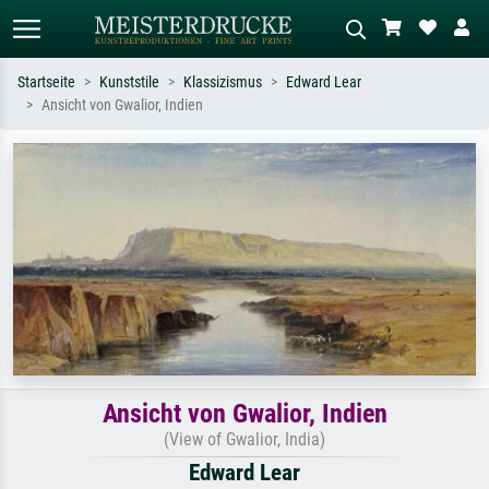
Startseite
Kunststile
Klassizismus
Edward Lear
Ansicht von Gwalior, Indien
Standardsuche
KI-Bildersuche
Suchen Sie nach Künstlern, Werktiteln
Beschreiben Sie die Szene – z.B. Grüne
oder Stilen – z.B. Monet,
Wiese, Abstrakt mit viel Rot, Dunkles
Sternennacht, Impressionismus, Welle
Ölgemälde, Stehender Akt neben einem
Hokusai, Akt.
Baum.
Ansicht von Gwalior, Indien
(View of Gwalior, India)
Edward Lear