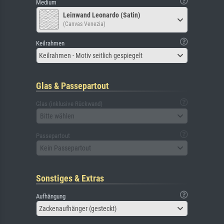
Medium
Leinwand Leonardo (Satin)
(Canvas Venezia)
Keilrahmen
Keilrahmen - Motiv seitlich gespiegelt
Glas & Passepartout
Glas (inklusive Rückwand)
Bitte wählen
Passepartout
Kein Passepartout
Sonstiges & Extras
Aufhängung
Zackenaufhänger (gesteckt)