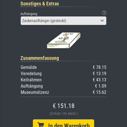
Sonstiges & Extras
Aufhängung
Zackenaufhänger (gesteckt)
Zusammenfassung
Gemälde
€ 78.15
Veredelung
€ 13.19
Keilrahmen
€ 43.13
Aufhängung
€ 1.09
Museumslizenz
€ 15.62
€ 151.18
(Enthält 19% MwSt.)
In den Warenkorb