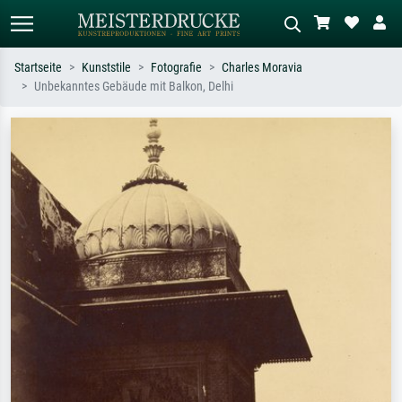
Startseite
Kunststile
Fotografie
Charles Moravia
Unbekanntes Gebäude mit Balkon, Delhi
Standardsuche
KI-Bildersuche
Suchen Sie nach Künstlern, Werktiteln
Beschreiben Sie die Szene – z.B. Grüne
oder Stilen – z.B. Monet,
Wiese, Abstrakt mit viel Rot, Dunkles
Sternennacht, Impressionismus, Welle
Ölgemälde, Stehender Akt neben einem
Hokusai, Akt.
Baum.