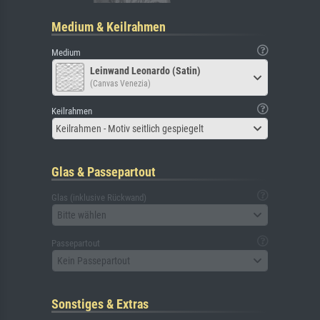
Medium & Keilrahmen
Medium
Leinwand Leonardo (Satin)
(Canvas Venezia)
Keilrahmen
Keilrahmen - Motiv seitlich gespiegelt
Glas & Passepartout
Glas (inklusive Rückwand)
Bitte wählen
Passepartout
Kein Passepartout
Sonstiges & Extras