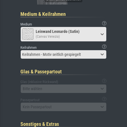
Medium & Keilrahmen
Medium
Leinwand Leonardo (Satin)
(Canvas Venezia)
Keilrahmen
Keilrahmen - Motiv seitlich gespiegelt
Glas & Passepartout
Glas (inklusive Rückwand)
Bitte wählen
Passepartout
Kein Passepartout
Sonstiges & Extras