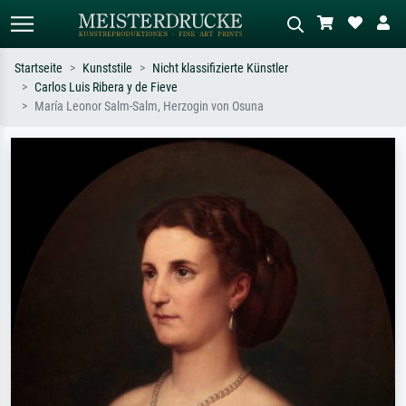
Startseite
Kunststile
Nicht klassifizierte Künstler
Carlos Luis Ribera y de Fieve
Standardsuche
KI-Bildersuche
María Leonor Salm-Salm, Herzogin von Osuna
Suchen Sie nach Künstlern, Werktiteln
Beschreiben Sie die Szene – z.B. Grüne
oder Stilen – z.B. Monet,
Wiese, Abstrakt mit viel Rot, Dunkles
Sternennacht, Impressionismus, Welle
Ölgemälde, Stehender Akt neben einem
Hokusai, Akt.
Baum.