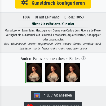
Kunstdruck konfigurieren
1866 · Öl auf Leinwand · Bild-ID: 3053
Nicht klassifizierte Künstler
María Leonor Salm-Salm, Herzogin von Osuna von Carlos Luis Ribera y de Fieve.
Verfügbar als Kunstdruck auf Leinwand, Fotopapier, Aquarellkarton, Naturpapier
oder Japanpapier.
frau ·
viktorianisch ·
schön ·
majestätisch ·
kleid ·
sauber ·
formal ·
attraktiv ·
weiß ·
halskette ·
maria ·
leonor ·
salm ·
salm ·
herzogin ·
osuna
Andere Farbversionen dieses Bildes
In 3D / AR ansehen