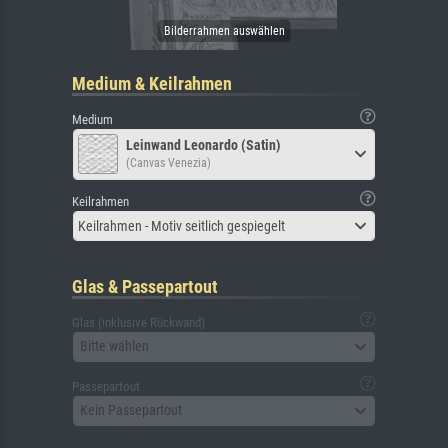
Medium & Keilrahmen
Medium
Leinwand Leonardo (Satin)
(Canvas Venezia)
Keilrahmen
Keilrahmen - Motiv seitlich gespiegelt
Glas & Passepartout
Glas (inklusive Rückwand)
Bitte wählen
Passepartout
Kein Passepartout