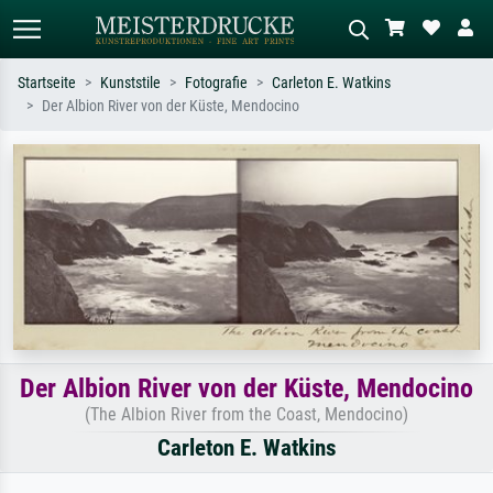
Startseite
Kunststile
Fotografie
Carleton E. Watkins
Der Albion River von der Küste, Mendocino
Standardsuche
KI-Bildersuche
Suchen Sie nach Künstlern, Werktiteln
Beschreiben Sie die Szene – z.B. Grüne
oder Stilen – z.B. Monet,
Wiese, Abstrakt mit viel Rot, Dunkles
Sternennacht, Impressionismus, Welle
Ölgemälde, Stehender Akt neben einem
Hokusai, Akt.
Baum.
Der Albion River von der Küste, Mendocino
(The Albion River from the Coast, Mendocino)
Carleton E. Watkins