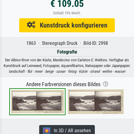
€ 109.05
Enthält 19% MwSt.
Kunstdruck konfigurieren
1863 · Stereograph Druck · Bild-ID: 2998
Fotografie
Der Albion River von der Küste, Mendocino von Carleton E. Watkins. Verfügbar als
Kunstdruck auf Leinwand, Fotopapier, Aquarellkarton, Naturpapier oder Japanpapier.
landschaft ·
flut ·
meer ·
berge ·
ozean ·
felsig ·
küste ·
strand ·
wellen ·
wasser
Andere Farbversionen dieses Bildes
In 3D / AR ansehen